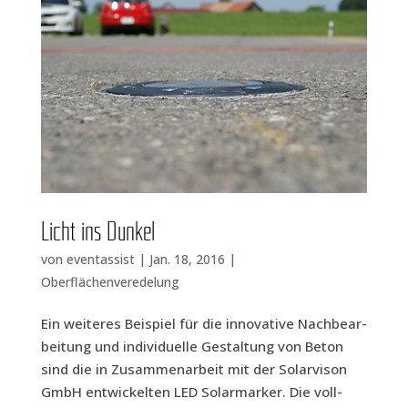
Licht ins Dunkel
von
eventassist
|
Jan. 18, 2016
|
Oberflächenveredelung
Ein wei­te­res Bei­spiel für die inno­va­ti­ve Nach­be­ar­
bei­tung und indi­vi­du­el­le Gestal­tung von Beton
sind die in Zusam­men­ar­beit mit der Solar­vi­son
GmbH ent­wi­ckel­ten LED Solar­mar­ker. Die voll­