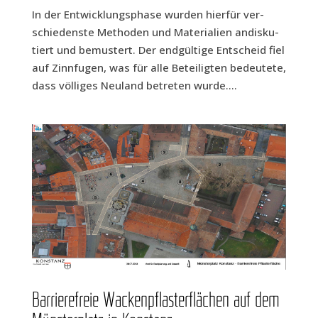
In der Ent­wick­lungs­pha­se wur­den hier­für ver­
schie­dens­te Metho­den und Mate­ria­li­en andis­ku­
tiert und bemus­tert. Der end­gül­ti­ge Ent­scheid fiel
auf Zinn­fu­gen, was für alle Betei­lig­ten bedeu­te­te,
dass völ­li­ges Neu­land betre­ten wurde....
Bar­rie­re­freie Wacken­pflas­ter­flä­chen auf dem