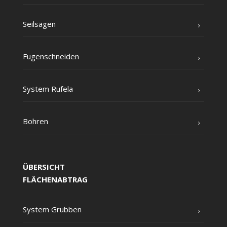
Seil­sä­gen
Fugen­schnei­den
Sys­tem Rufela
Boh­ren
ÜBERSICHT
FLÄCHENABTRAG
Sys­tem Grubben