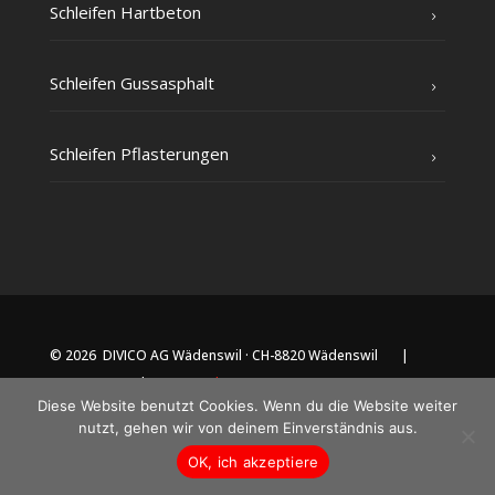
Schlei­fen Hartbeton
Schlei­fen Gussasphalt
Schlei­fen Pflasterungen
© 2026 DIVICO AG Wädenswil · CH-8820 Wädenswil |
Impressum
|
Datenschutz
Diese Website benutzt Cookies. Wenn du die Website weiter
nutzt, gehen wir von deinem Einverständnis aus.
OK, ich akzeptiere