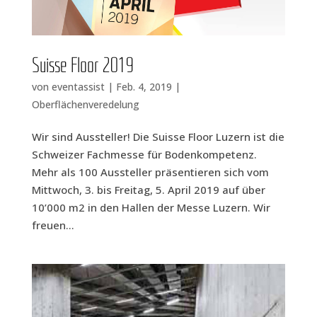
Suis­se Flo­or 2019
von
eventassist
|
Feb. 4, 2019
|
Oberflächenveredelung
Wir sind Aussteller! Die Suis­se Flo­or Luzern ist die
Schwei­zer Fach­mes­se für Boden­kom­pe­tenz.
Mehr als 100 Aus­stel­ler prä­sen­tie­ren sich vom
Mitt­woch, 3. bis Frei­tag, 5. April 2019 auf über
10’000 m2 in den Hal­len der Mes­se Luzern. Wir
freu­en...