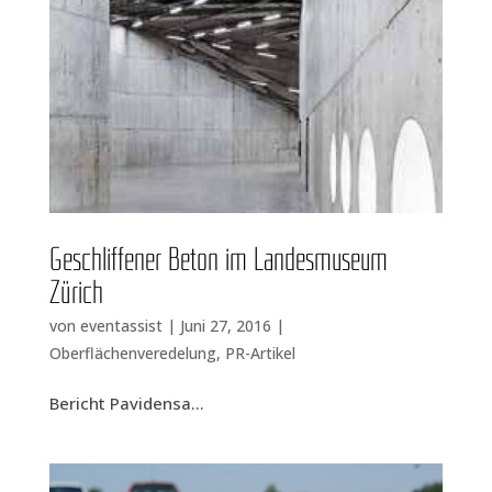
Geschlif­fe­ner Beton im Lan­des­mu­se­um
Zürich
von
eventassist
|
Juni 27, 2016
|
Oberflächenveredelung
,
PR-Artikel
Bericht Pavi­den­sa...