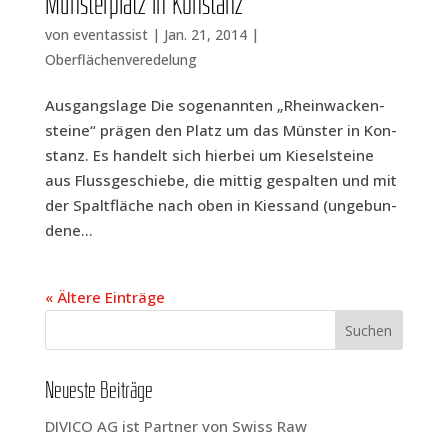
Müns­ter­platz in Konstanz
von
eventassist
|
Jan. 21, 2014
|
Oberflächenveredelung
Aus­gangs­la­ge Die soge­nann­ten „Rhein­wa­cken­
stei­ne“ prä­gen den Platz um das Müns­ter in Kon­
stanz. Es han­delt sich hier­bei um Kie­sel­stei­ne
aus Fluss­ge­schie­be, die mit­tig gespal­ten und mit
der Spalt­flä­che nach oben in Kies­sand (unge­bun­
de­ne...
« Ältere Einträge
Neu­es­te Beiträge
DIVICO AG ist Part­ner von Swiss Raw