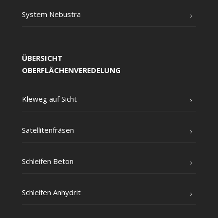
Sys­tem Nebustra
ÜBERSICHT
OBERFLÄCHENVEREDELUNG
Kle­weg auf Sicht
Satel­li­ten­frä­sen
Schlei­fen Beton
Schlei­fen Anhydrit