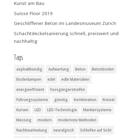
Kunst am Bau
Suis­se Flo­or 2019
Geschlif­fe­ner Beton im Lan­des­mu­se­um Zürich
Schacht­de­ckel­sa­nie­rung schnell, preis­wert und
nachhaltig
Tags
asphaltbündig
Aufwertung
Beton
Betonböden
Bodenlampen
edel
edle Materialien
energieeffizient
Fussgängerstreifen
Führungssysteme
günstig
Kombination
Kreisel
Kurven
LED
LED-Technologie
Markiersysteme
Messing
modern
modernste Methoden
Nachbearbeitung
neuralgisch
Schleifen auf Sicht