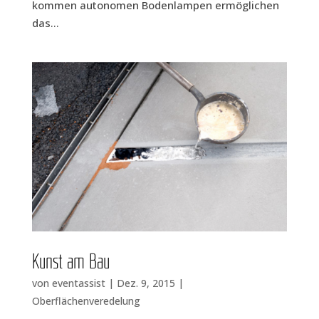
kom­men auto­no­men Boden­lam­pen ermög­li­chen
das...
Kunst am Bau
von
eventassist
|
Dez. 9, 2015
|
Oberflächenveredelung