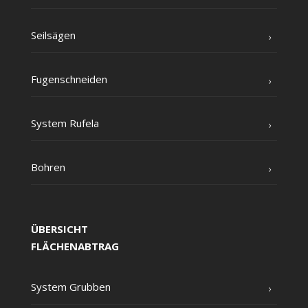
Seil­sä­gen
Fugen­schnei­den
Sys­tem Rufela
Boh­ren
ÜBERSICHT
FLÄCHENABTRAG
Sys­tem Grubben