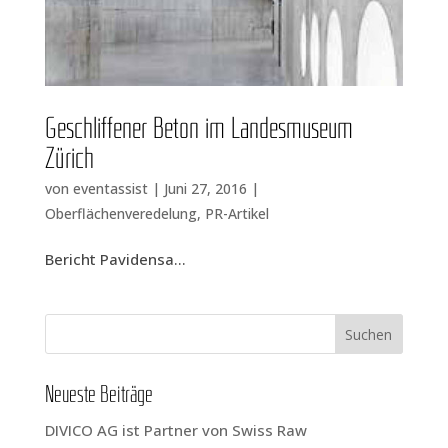
Geschlif­fe­ner Beton im Lan­des­mu­se­um
Zürich
von
eventassist
|
Juni 27, 2016
|
Oberflächenveredelung
,
PR-Artikel
Bericht Pavi­den­sa...
Neu­es­te Beiträge
DIVICO AG ist Part­ner von Swiss Raw