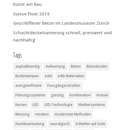
Kunst am Bau
Suis­se Flo­or 2019
Geschlif­fe­ner Beton im Lan­des­mu­se­um Zürich
Schacht­de­ckel­sa­nie­rung schnell, preis­wert und
nachhaltig
Tags
asphaltbündig
Aufwertung
Beton
Betonböden
Bodenlampen
edel
edle Materialien
energieeffizient
Fussgängerstreifen
Führungssysteme
günstig
Kombination
Kreisel
Kurven
LED
LED-Technologie
Markiersysteme
Messing
modern
modernste Methoden
Nachbearbeitung
neuralgisch
Schleifen auf Sicht