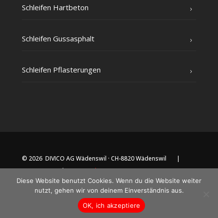
Schlei­fen Hartbeton
Schlei­fen Gussasphalt
Schlei­fen Pflasterungen
© 2026 DIVICO AG Wädenswil · CH-8820 Wädenswil |
Impressum
|
Datenschutz
Diese Website benutzt Cookies. Wenn du die Website weiter
nutzt, gehen wir von deinem Einverständnis aus.
OK, ich akzeptiere