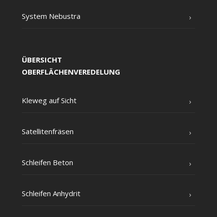
Sys­tem Nebustra
ÜBERSICHT
OBERFLÄCHENVEREDELUNG
Kle­weg auf Sicht
Satel­li­ten­frä­sen
Schlei­fen Beton
Schlei­fen Anhydrit