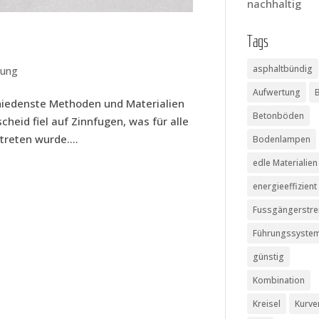
nachhaltig
Tags
asphaltbündig
lung
Aufwertung
hie­dens­te Metho­den und Mate­ria­li­en
Betonböden
scheid fiel auf Zinn­fu­gen, was für alle
etre­ten wurde....
Bodenlampen
edle Materialien
energieeffizient
Fussgängerstre
Führungssyste
günstig
Kombination
Kreisel
Kurve