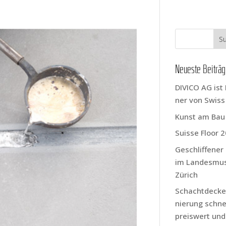
Neu­es­te Beiträ
DIVICO AG ist 
ner von Swis
Kunst am Bau
Suis­se Flo­or 
Geschlif­fe­ne
im Lan­des­mu
Zürich
Schacht­de­cke
nie­rung schnel
preis­wert und