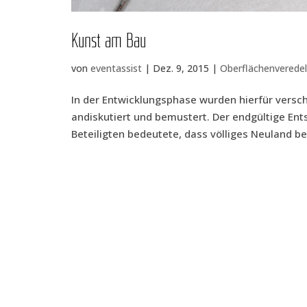
Kunst am Bau
von
eventassist
|
Dez. 9, 2015
|
Oberflächenverede
In der Ent­wick­lungs­pha­se wur­den hier­für ver­sc
andis­ku­tiert und bemus­tert. Der end­gül­ti­ge Ent­
Betei­lig­ten bedeu­te­te, dass völ­li­ges Neu­land b