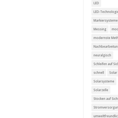
LED
LED-Technologi
Markiersysteme
Messing
mod
modernste Met
Nachbearbeitu
neuralgisch
Schleifen auf Sic
schnell
Solar
Solarsysteme
Solarzelle
Stocken auf Sich
Stromversorgu
umweltfreundli