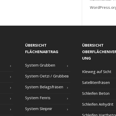
WordPress.or
ÜBERSICHT
ÜBERSICHT
FLÄCHENABTRAG
OBERFLÄCHENVE
UNG
Sys­tem Grubben
Kle­weg auf Sicht
Sys­tem Oet­zi /​ Grub­ben
Satel­li­ten­frä­sen
Sys­tem Belagsfräsen
Schlei­fen Beton
Sys­tem Fenris
Schlei­fen Anhydrit
Sys­tem Sleipnir
Schlei­fen Hartbeto