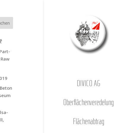
ge
Part­
s Raw
2019
DIVICO AG
r Beton
­se­um
Ober­flä­chen­ver­ede­lung
l­sa­
l,
Flä­chen­ab­trag