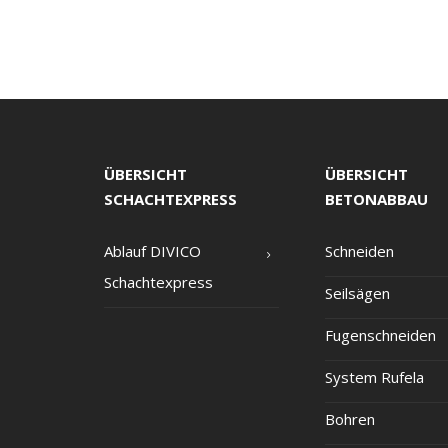
ÜBERSICHT
ÜBERSICHT
SCHACHTEXPRESS
BETONABBAU
Ablauf DIVICO
Schnei­den
Schachtexpress
Seil­sä­gen
Fugen­schnei­den
Sys­tem Rufela
Boh­ren