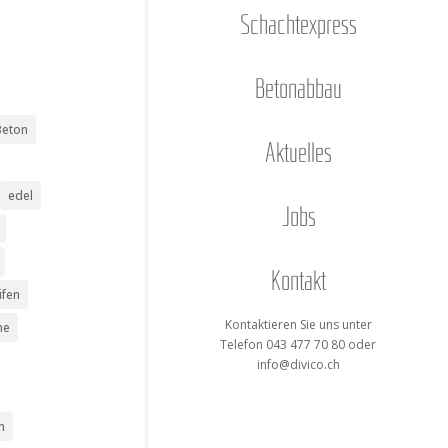
Schacht­ex­press
Beton­ab­bau
Beton
Aktu­el­les
edel
Jobs
Kon­takt
ifen
Kon­tak­tie­ren Sie uns unter
me
Tele­fon 043 477 70 80 oder
info@divico.ch
n