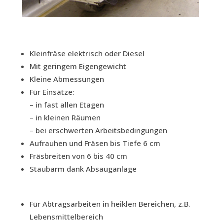
Klein­frä­se elek­trisch oder Diesel
Mit gerin­gem Eigengewicht
Klei­ne Abmessungen
Für Ein­sät­ze:
– in fast allen Eta­gen
– in klei­nen Räu­men
– bei erschwer­ten Arbeitsbedingungen
Auf­rau­hen und Frä­sen bis Tie­fe 6 cm
Fräs­brei­ten von 6 bis 40 cm
Staub­arm dank Absauganlage
Für Abtrags­ar­bei­ten in heik­len Berei­chen, z.B.
Lebensmittelbereich