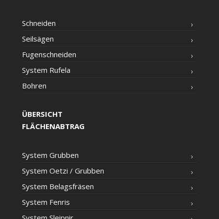
Schnei­den
Seil­sä­gen
Fugen­schnei­den
Sys­tem Rufela
Boh­ren
ÜBERSICHT
FLÄCHENABTRAG
Sys­tem Grubben
Sys­tem Oet­zi /​ Grub­ben
Sys­tem Belagsfräsen
Sys­tem Fenris
Sys­tem Sleipnir