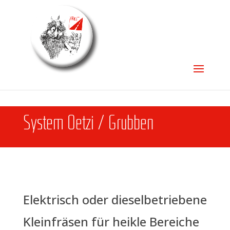
Sys­tem Oet­zi /​ Grub­ben
Elek­trisch oder die­sel­be­trie­be­ne
Klein­frä­sen für heik­le Bereiche