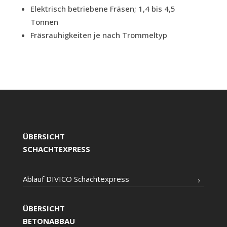
Elek­trisch betrie­be­ne Frä­sen; 1,4 bis 4,5
Tonnen
Fräs­rau­hig­kei­ten je nach Trommeltyp
ÜBERSICHT
SCHACHTEXPRESS
Ablauf DIVICO Schachtexpress
ÜBERSICHT
BETONABBAU