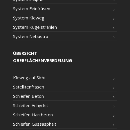
Sys­tem Feinfräsen
Sys­tem Kleweg
Sys­tem Kugelstrahlen
Sys­tem Nebustra
ÜBERSICHT
OBERFLÄCHENVEREDELUNG
Kle­weg auf Sicht
Satel­li­ten­frä­sen
Schlei­fen Beton
Schlei­fen Anhydrit
Schlei­fen Hartbeton
Schlei­fen Gussasphalt