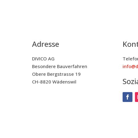
Adres­se
Kon­t
DIVICO AG
Tele­f
Beson­de­re Bau­ver­fah­ren
info@d
Obe­re Berg­stras­se 19
Sozi­
CH-8820 Wädens­wil