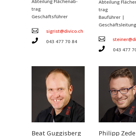
Abtei­lung Flä­chen­ab­
Abtei­lung Flä­che
trag
trag
Geschäfts­füh­rer
Bau­füh­rer |
Geschäftsleitun

sigrist@divico.ch

steiner@di

043 477 70 84

043 477 7
Beat Gug­gis­berg
Phil­ipp Zede