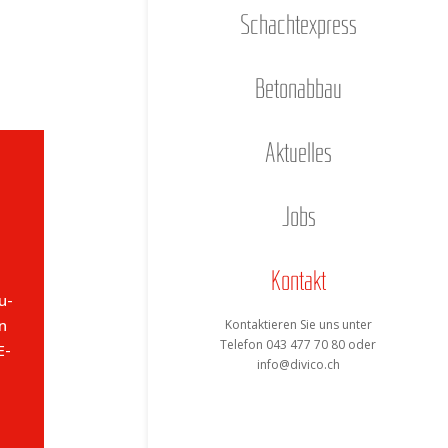
Schacht­ex­press
Beton­ab­bau
Aktu­el­les
Jobs
Kon­takt
u­
n
Kon­tak­tie­ren Sie uns unter
Tele­fon 043 477 70 80 oder
E-
info@divico.ch