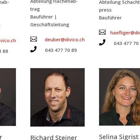
Abtei­lung Flä­chen­ab­
n­ab­
Abtei­lung Schacht
trag
press
Bau­füh­rer |
Bau­füh­rer
Geschäftsleitung
g

haefliger@di

deuber@divico.ch
vico.ch

043 477 70

043 477 70 89
0 88
Seli­na Sigrist
r
Richard Stei­ner