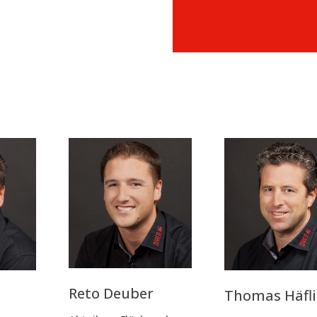
Reto Deu­ber
Tho­mas Häfl