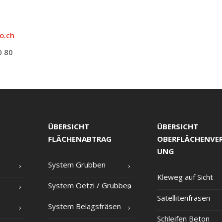
o.ch
0 80
ÜBERSICHT
ÜBERSICHT
FLÄCHENABTRAG
OBERFLÄCHENVE
UNG
Sys­tem Grubben
Kle­weg auf Sicht
Sys­tem Oet­zi /​ Grub­ben
Satel­li­ten­frä­sen
Sys­tem Belagsfräsen
Schlei­fen Beton