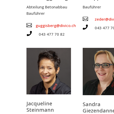
Abtei­lung Beton­ab­bau
Bau­füh­rer
Bau­füh­rer

zeder@div

guggisberg@divico.ch

043 477 7

043 477 70 82
Jac­que­line
San­dra
Steinmann
Giezendann