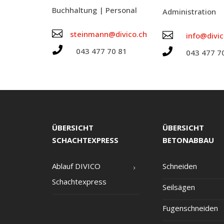
Buch­hal­tung | Personal
Admi­nis­tra­ti­on

steinmann@divico.ch

info@divic


043 477 70 81
043 477 7
ÜBERSICHT
ÜBERSICHT
SCHACHTEXPRESS
BETONABBAU
Ablauf DIVICO
Schnei­den
Schachtexpress
Seil­sä­gen
Fugen­schnei­den