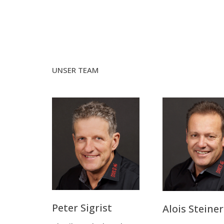
UNSER TEAM
Peter Sig­rist
Alo­is Steiner