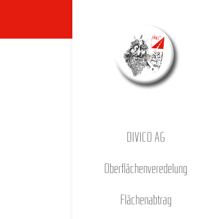
DIVICO AG
Ober­flä­chen­ver­ede­lung
Flä­chen­ab­trag