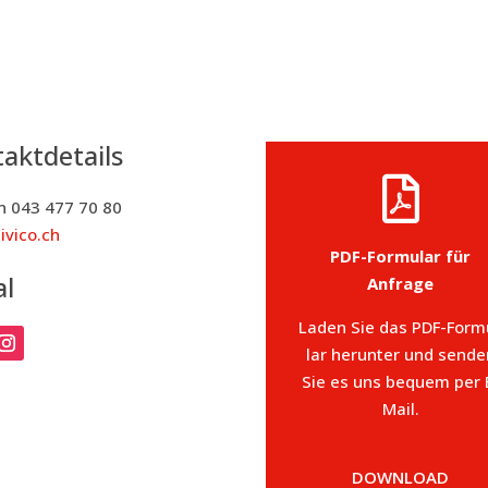
akt­de­tails

on 043 477 70 80
ivico.ch
PDF-For­mu­lar für
al
Anfrage
Laden Sie das PDF-For­m
lar her­un­ter und sen­de
Sie es uns bequem per 
Mail.
DOWN­LOAD