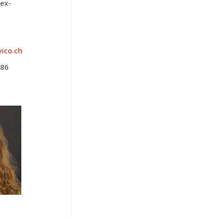
­ex­
vico.ch
 86