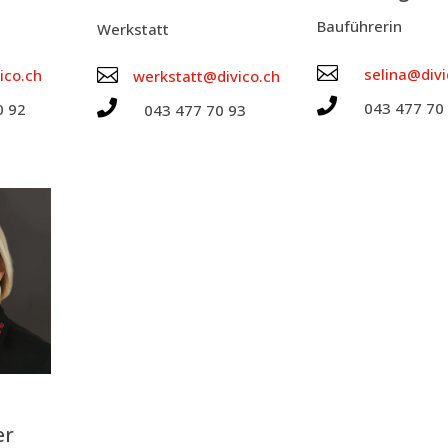
Bau­füh­re­rin
Werk­statt

selina@divi

ico.ch
werkstatt@divico.ch


043 477 70
0 92
043 477 70 93
er