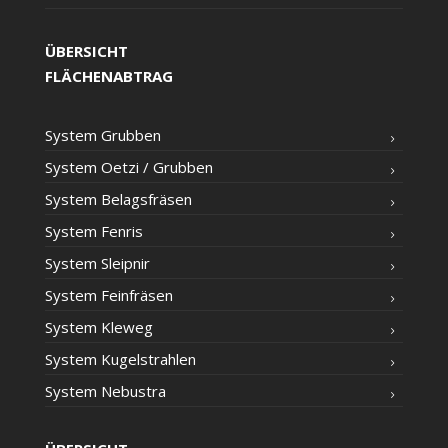
ÜBERSICHT
FLÄCHENABTRAG
Sys­tem Grubben
Sys­tem Oet­zi /​ Grub­ben
Sys­tem Belagsfräsen
Sys­tem Fenris
Sys­tem Sleipnir
Sys­tem Feinfräsen
Sys­tem Kleweg
Sys­tem Kugelstrahlen
Sys­tem Nebustra