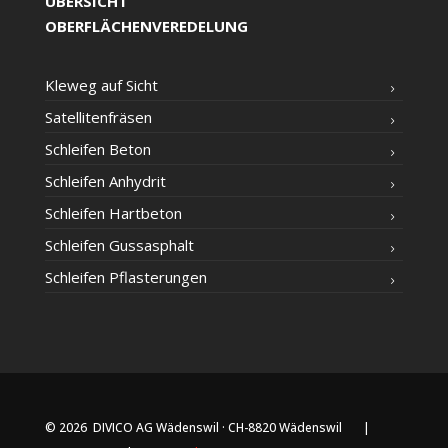
ÜBERSICHT
OBERFLÄCHENVEREDELUNG
Kle­weg auf Sicht
Satel­li­ten­frä­sen
Schlei­fen Beton
Schlei­fen Anhydrit
Schlei­fen Hartbeton
Schlei­fen Gussasphalt
Schlei­fen Pflasterungen
© 2026 DIVICO AG Wädenswil · CH-8820 Wädenswil |