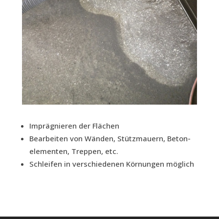
Imprä­gnie­ren der Flächen
Bear­bei­ten von Wän­den, Stütz­mau­ern, Beton­
ele­men­ten, Trep­pen, etc.
Schlei­fen in ver­schie­de­nen Kör­nun­gen möglich