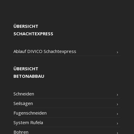
ÜBERSICHT
SCHACHTEXPRESS
Ablauf DIVICO Schachtexpress
ÜBERSICHT
BETONABBAU
Schnei­den
Seil­sä­gen
Fugen­schnei­den
Sys­tem Rufela
Boh­ren