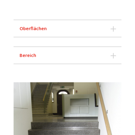
Ober­flä­chen
Bereich