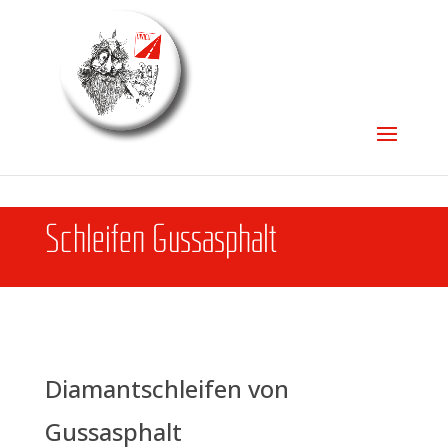
Schlei­fen Gussasphalt
Dia­mant­schlei­fen von
Gussasphalt