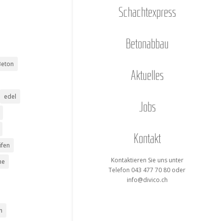
Schacht­ex­press
Beton­ab­bau
Beton
Aktu­el­les
edel
Jobs
Kon­takt
ifen
Kon­tak­tie­ren Sie uns unter
me
Tele­fon 043 477 70 80 oder
info@divico.ch
n