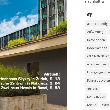
nachhaltig
Tags
asphaltbündig
Aufwertung
Betonböden
Bodenlampen
edle Materialien
energieeffizient
Fussgängerstre
Führungssyste
günstig
Kombination
Kreisel
Kurve