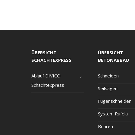
ÜBERSICHT
ÜBERSICHT
SCHACHTEXPRESS
BETONABBAU
Ablauf DIVICO
Schnei­den
Schachtexpress
Seil­sä­gen
Fugen­schnei­den
Sys­tem Rufela
Boh­ren