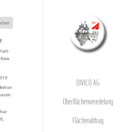
ge
Part­
s Raw
2019
DIVICO AG
r Beton
­se­um
Ober­flä­chen­ver­ede­lung
l­sa­
l,
Flä­chen­ab­trag