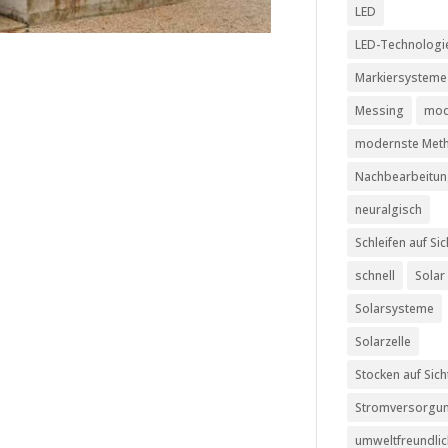
LED
LED-Technologi
Markiersysteme
Messing
mod
modernste Met
Nachbearbeitu
neuralgisch
Schleifen auf Sic
schnell
Solar
Solarsysteme
Solarzelle
Stocken auf Sich
Stromversorgu
umweltfreundli