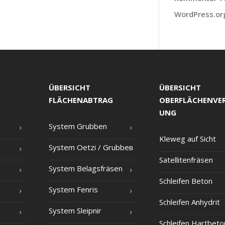
WordPress.or
ÜBERSICHT
ÜBERSICHT
FLÄCHENABTRAG
OBERFLÄCHENVE
UNG
Sys­tem Grubben
Kle­weg auf Sicht
Sys­tem Oet­zi /​ Grub­ben
Satel­li­ten­frä­sen
Sys­tem Belagsfräsen
Schlei­fen Beton
Sys­tem Fenris
Schlei­fen Anhydrit
Sys­tem Sleipnir
Schlei­fen Hartbeto