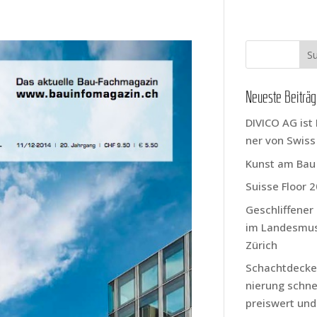
Neu­es­te Beiträ
DIVICO AG ist 
ner von Swis
Kunst am Bau
Suis­se Flo­or 
Geschlif­fe­ne
im Lan­des­mu
Zürich
Schacht­de­cke
nie­rung schnel
preis­wert und