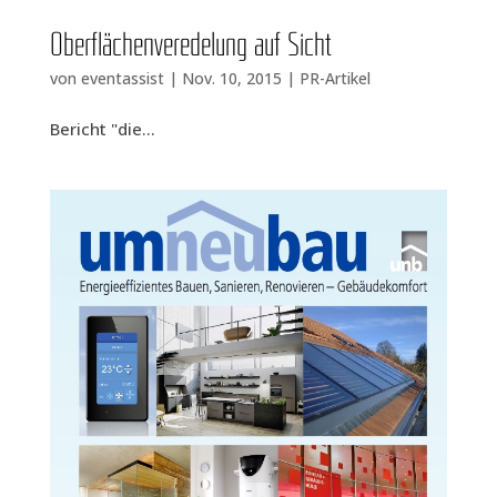
Ober­flä­chen­ver­ede­lung auf Sicht
von
eventassist
|
Nov. 10, 2015
|
PR-Artikel
Bericht "die...