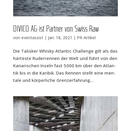
DIVICO AG ist Part­ner von Swiss Raw
von
eventassist
|
Jan. 18, 2021
|
PR-Artikel
Die Talis­ker Whis­ky Atlan­tic Chall­enge gilt als das
här­tes­te Ruder­ren­nen der Welt und führt von den
Kana­ri­schen Inseln fast 5000 km über den Atlan­
tik bis in die Kari­bik. Das Ren­nen stellt eine men­
ta­le und kör­per­li­che Grenz­erfah­rung...