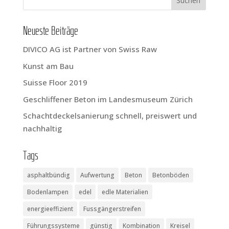
Neu­es­te Beiträge
DIVICO AG ist Part­ner von Swiss Raw
Kunst am Bau
Suis­se Flo­or 2019
Geschlif­fe­ner Beton im Lan­des­mu­se­um Zürich
Schacht­de­ckel­sa­nie­rung schnell, preis­wert und
nachhaltig
Tags
asphaltbündig
Aufwertung
Beton
Betonböden
Bodenlampen
edel
edle Materialien
energieeffizient
Fussgängerstreifen
Führungssysteme
günstig
Kombination
Kreisel