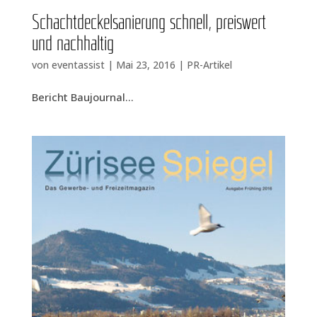
Schacht­de­ckel­sa­nie­rung schnell, preis­wert
und nachhaltig
von
eventassist
|
Mai 23, 2016
|
PR-Artikel
Bericht Bau­jour­nal...