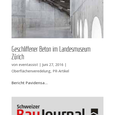
Geschlif­fe­ner Beton im Lan­des­mu­se­um
Zürich
von
eventassist
|
Juni 27, 2016
|
Oberflächenveredelung
,
PR-Artikel
Bericht Pavi­den­sa...