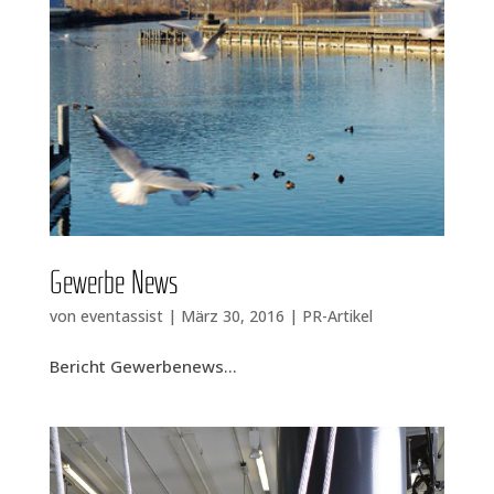
Gewer­be News
von
eventassist
|
März 30, 2016
|
PR-Artikel
Bericht Gewer­be­news...