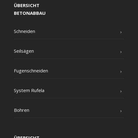
ÜBERSICHT
BETONABBAU
Schnei­den
Seil­sä­gen
Fugen­schnei­den
Sys­tem Rufela
Boh­ren
ÜBERSICHT