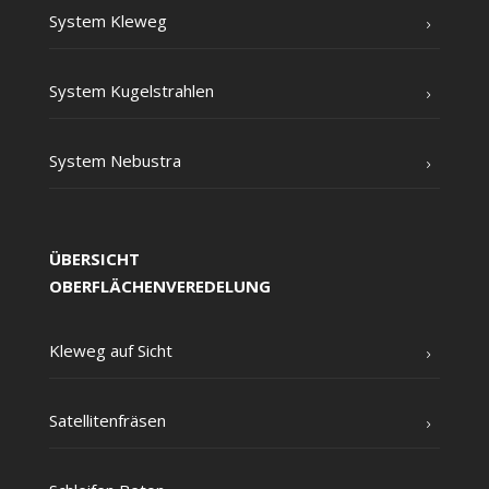
Sys­tem Kleweg
Sys­tem Kugelstrahlen
Sys­tem Nebustra
ÜBERSICHT
OBERFLÄCHENVEREDELUNG
Kle­weg auf Sicht
Satel­li­ten­frä­sen