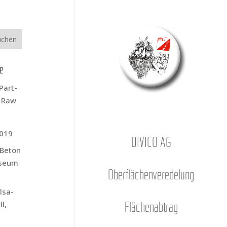
ge
Part­
s Raw
2019
DIVICO AG
r Beton
­se­um
Ober­flä­chen­ver­ede­lung
l­sa­
l,
Flä­chen­ab­trag