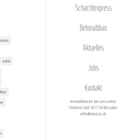
Schacht­ex­press
Beton­ab­bau
Beton
Aktu­el­les
edel
Jobs
Kon­takt
ifen
Kon­tak­tie­ren Sie uns unter
me
Tele­fon 043 477 70 80 oder
info@divico.ch
n