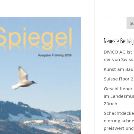
Neu­es­te Beiträ
DIVICO AG ist 
ner von Swis
Kunst am Bau
Suis­se Flo­or 
Geschlif­fe­ne
im Lan­des­mu
Zürich
Schacht­de­cke
nie­rung schnel
preis­wert und