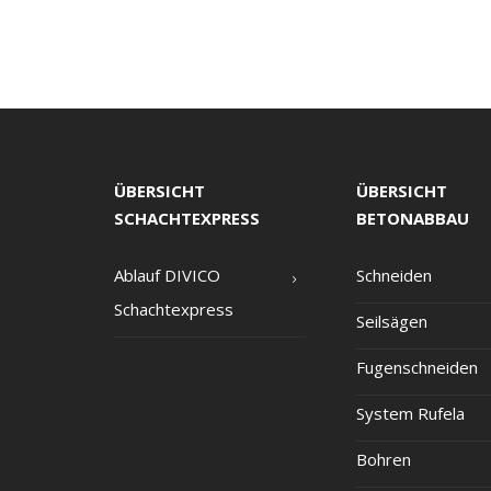
ÜBERSICHT
ÜBERSICHT
SCHACHTEXPRESS
BETONABBAU
Ablauf DIVICO
Schnei­den
Schachtexpress
Seil­sä­gen
Fugen­schnei­den
Sys­tem Rufela
Boh­ren