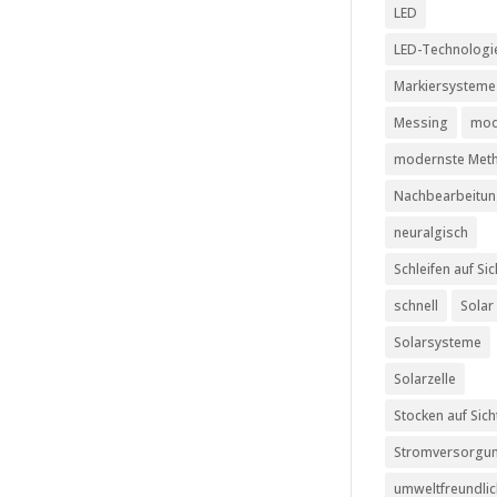
LED
LED-Technologi
Markiersysteme
Messing
mod
modernste Met
Nachbearbeitu
neuralgisch
Schleifen auf Sic
schnell
Solar
Solarsysteme
Solarzelle
Stocken auf Sich
Stromversorgu
umweltfreundli