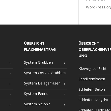
WordPress.or
ÜBERSICHT
ÜBERSICHT
FLÄCHENABTRAG
OBERFLÄCHENVE
UNG
Sys­tem Grubben
Kle­weg auf Sicht
Sys­tem Oet­zi /​ Grub­ben
Satel­li­ten­frä­sen
Sys­tem Belagsfräsen
Schlei­fen Beton
Sys­tem Fenris
Schlei­fen Anhydrit
Sys­tem Sleipnir
Schlei­fen Hartbeto