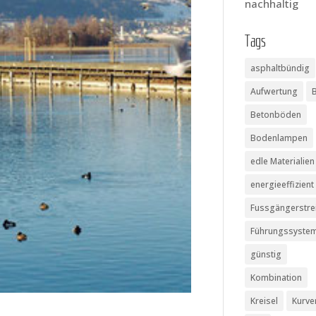
nachhaltig
Tags
asphaltbündig
Aufwertung
Betonböden
Bodenlampen
edle Materialien
energieeffizient
Fussgängerstre
Führungssyste
günstig
Kombination
Kreisel
Kurve