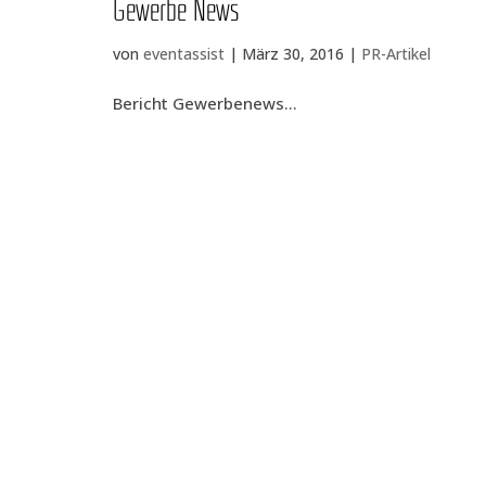
Gewer­be News
von
eventassist
|
März 30, 2016
|
PR-Artikel
Bericht Gewer­be­news...