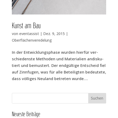
Kunst am Bau
von
eventassist
|
Dez. 9, 2015
|
Oberflächenveredelung
In der Ent­wick­lungs­pha­se wur­den hier­für ver­
schie­dens­te Metho­den und Mate­ria­li­en andis­ku­
tiert und bemus­tert. Der end­gül­ti­ge Ent­scheid fiel
auf Zinn­fu­gen, was für alle Betei­lig­ten bedeu­te­te,
dass völ­li­ges Neu­land betre­ten wurde....
Neu­es­te Beiträge