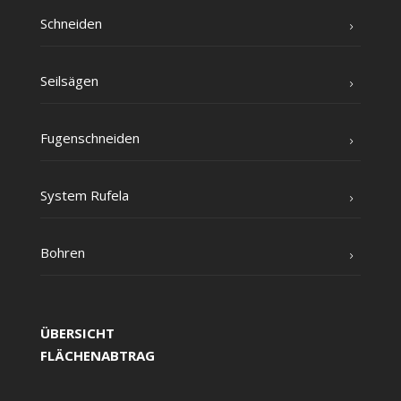
Schnei­den
Seil­sä­gen
Fugen­schnei­den
Sys­tem Rufela
Boh­ren
ÜBERSICHT
FLÄCHENABTRAG