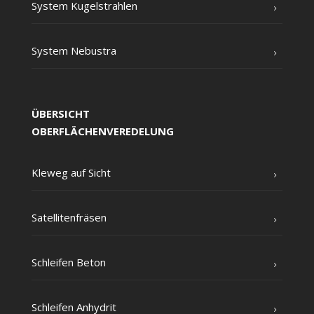
Sys­tem Kugelstrahlen
Sys­tem Nebustra
ÜBERSICHT
OBERFLÄCHENVEREDELUNG
Kle­weg auf Sicht
Satel­li­ten­frä­sen
Schlei­fen Beton
Schlei­fen Anhydrit