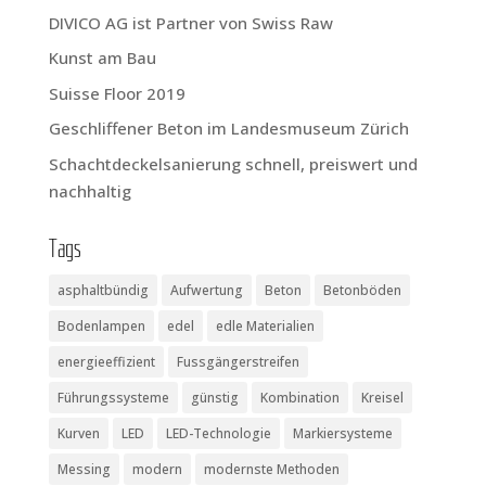
DIVICO AG ist Part­ner von Swiss Raw
Kunst am Bau
Suis­se Flo­or 2019
Geschlif­fe­ner Beton im Lan­des­mu­se­um Zürich
Schacht­de­ckel­sa­nie­rung schnell, preis­wert und
nachhaltig
Tags
asphaltbündig
Aufwertung
Beton
Betonböden
Bodenlampen
edel
edle Materialien
energieeffizient
Fussgängerstreifen
Führungssysteme
günstig
Kombination
Kreisel
Kurven
LED
LED-Technologie
Markiersysteme
Messing
modern
modernste Methoden