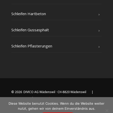
Schlei­fen Hartbeton
Schlei­fen Gussasphalt
Schlei­fen Pflasterungen
© 2026 DIVICO AG Wädenswil · CH-8820 Wädenswil |
Impressum
|
Datenschutz
Diese Website benutzt Cookies. Wenn du die Website weiter
nutzt, gehen wir von deinem Einverständnis aus.