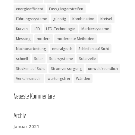
energieeffizient
Fussgängerstreifen
Führungssysteme
günstig
Kombination
Kreisel
Kurven
LED
LED-Technologie
Markiersysteme
Messing
modern
modernste Methoden
Nachbearbeitung
neuralgisch
Schleifen auf Sicht
schnell
Solar
Solarsysteme
Solarzelle
Stocken auf Sicht
Stromversorgung
umweltfreundlich
Verkehrsinseln
wartungsfrei
Wänden
Neu­es­te Kommentare
Archiv
Januar 2021