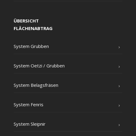
ÜBERSICHT
FLÄCHENABTRAG
Sys­tem Grubben
Sys­tem Oet­zi /​ Grub­ben
Sys­tem Belagsfräsen
Sys­tem Fenris
Sys­tem Sleipnir