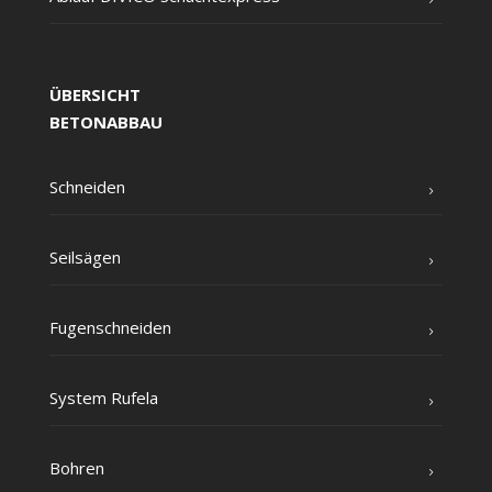
ÜBERSICHT
BETONABBAU
Schnei­den
Seil­sä­gen
Fugen­schnei­den
Sys­tem Rufela
Boh­ren