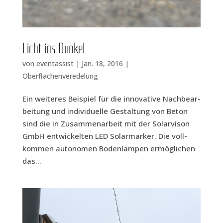
Licht ins Dunkel
von
eventassist
|
Jan. 18, 2016
|
Oberflächenveredelung
Ein wei­te­res Bei­spiel für die inno­va­ti­ve Nach­be­ar­
bei­tung und indi­vi­du­el­le Gestal­tung von Beton
sind die in Zusam­men­ar­beit mit der Solar­vi­son
GmbH ent­wi­ckel­ten LED Solar­mar­ker. Die voll­
kom­men auto­no­men Boden­lam­pen ermög­li­chen
das...