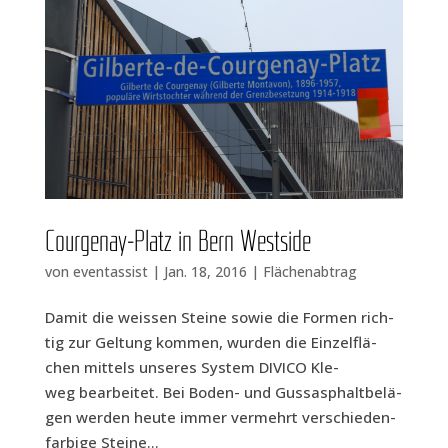
Cour­gen­ay-Platz in Bern Westside
von
eventassist
|
Jan. 18, 2016
|
Flächenabtrag
Damit die weis­sen Stei­ne sowie die For­men rich­
tig zur Gel­tung kom­men, wur­den die Ein­zel­flä­
chen mit­tels unse­res Sys­tem DIVICO Kle­
weg bearbeitet. Bei Boden- und Guss­asphalt­be­lä­
gen wer­den heu­te immer ver­mehrt ver­schie­den­
far­bi­ge Stei­ne...