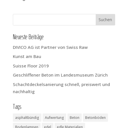
Neu­es­te Beiträge
DIVICO AG ist Part­ner von Swiss Raw
Kunst am Bau
Suis­se Flo­or 2019
Geschlif­fe­ner Beton im Lan­des­mu­se­um Zürich
Schacht­de­ckel­sa­nie­rung schnell, preis­wert und
nachhaltig
Tags
asphaltbündig
Aufwertung
Beton
Betonböden
Bodenlampen
edel
edle Materialien