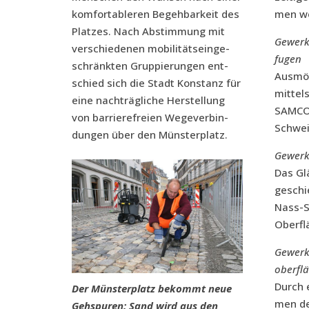
kom­for­ta­ble­ren Begeh­bar­keit des
men w
Plat­zes. Nach Abstim­mung mit
Gewerk 2
ver­schie­de­nen mobi­li­täts­ein­ge­
fu­gen
schränk­ten Grup­pie­run­gen ent­
Aus­mör
schied sich die Stadt Kon­stanz für
mit­tel
eine nach­träg­li­che Her­stel­lung
SAMCO 
von bar­rie­re­frei­en Wege­ver­bin­
Schwe
dun­gen über den Münsterplatz.
Gewerk 3
Das Glä
geschie
Nass-Sc
Ober­fl
Gewerk 
ober­fl
Durch 
Der Müns­ter­platz bekommt neue
men der
Geh­spu­ren: Sand wird aus den