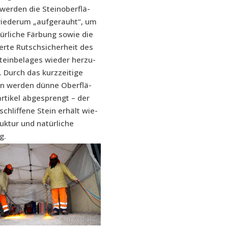
 wer­den die Stein­ober­flä­
e­der­um „auf­ge­rauht“, um
ür­li­che Fär­bung sowie die
er­te Rutsch­si­cher­heit des
tein­be­la­ges wie­der her­zu­
n. Durch das kurz­zei­ti­ge
en wer­den dün­ne Ober­flä­
r­ti­kel abge­sprengt – der
­schlif­fe­ne Stein erhält wie­
uk­tur und natür­li­che
g.