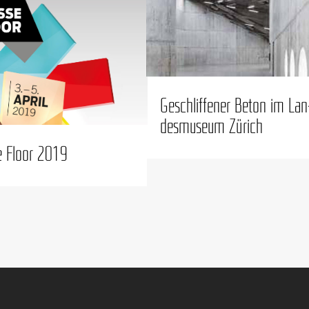
Geschlif­fe­ner Beton im Lan
des­mu­se­um Zürich
e Flo­or 2019