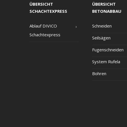
ÜBERSICHT
ÜBERSICHT
SCHACHTEXPRESS
BETONABBAU
Ablauf DIVICO
Schnei­den
Schachtexpress
Seil­sä­gen
Fugen­schnei­den
Sys­tem Rufela
Boh­ren