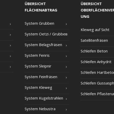
ÜBERSICHT
ÜBERSICHT
FLÄCHENABTRAG
OBERFLÄCHENVE
UNG
Sys­tem Grubben
Kle­weg auf Sicht
Sys­tem Oet­zi /​ Grub­ben
Satel­li­ten­frä­sen
Sys­tem Belagsfräsen
Schlei­fen Beton
Sys­tem Fenris
Schlei­fen Anhydrit
Sys­tem Sleipnir
Schlei­fen Hartbeto
Sys­tem Feinfräsen
Schlei­fen Gussasph
Sys­tem Kleweg
Schlei­fen Pflaster
Sys­tem Kugelstrahlen
Sys­tem Nebustra