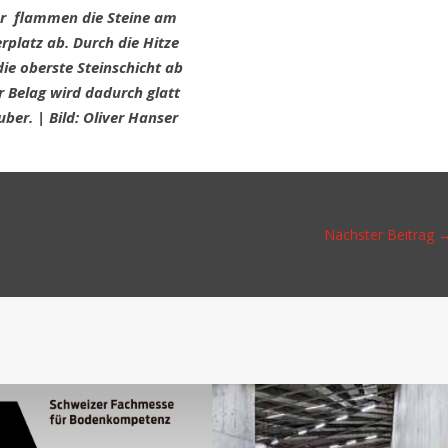
er flam­men die Stei­ne am
r­platz ab. Durch die Hit­ze
die obers­te Stein­schicht ab
r Belag wird dadurch glatt
­ber. | Bild: Oli­ver Hanser
Nächster Beitrag