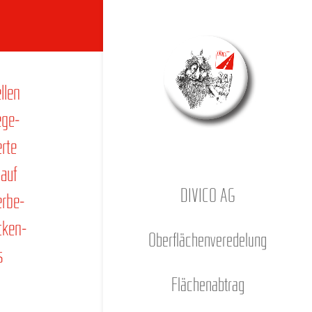
l­len
ege­
r­te
 auf
DIVICO AG
r­be­
cken­
Ober­flä­chen­ver­ede­lung
s
Flä­chen­ab­trag