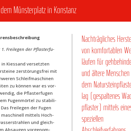
auf dem Müns­ter­platz in Konstanz
­rens­be­schrei­bung
Nach­träg­li­ches Her­ste
. Frei­le­gen der Pflas­ter­fu­
von kom­for­ta­blen W
läu­fen für geh­be­hin­de
in Kies­sand ver­setz­ten
r­stei­ne zer­stö­rungs­frei mit
und älte­re Men­schen
we­ren Schleif­ma­schi­nen
dem Natur­stein­pflas­te
i­ten zu kön­nen war es vor­
wen­dig, die Pflas­ter­fu­gen
lag (gespal­te­nes Wa
em Fugen­mör­tel zu sta­bi­li­
pflas­ter) mit­tels eine
. Das Frei­le­gen der Fugen
 maschi­nell mit­tels Hoch­
spe­zi­el­len
as­ser­strah­len und gleich­
Abschleifverfahrens.
gem Absau­gen vor­ge­nom­