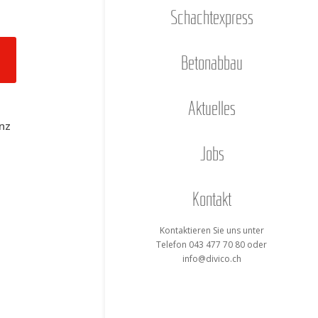
Schacht­ex­press
Beton­ab­bau
Aktu­el­les
anz
Jobs
Kon­takt
Kon­tak­tie­ren Sie uns unter
Tele­fon 043 477 70 80 oder
info@divico.ch