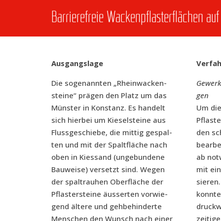
Bar­rie­re­freie Wacken­pflas­ter­flä­chen 
Aus­gangs­la­ge
Ver­fah
Die soge­nann­ten „Rhein­wa­cken­
Gewerk 1
stei­ne“ prä­gen den Platz um das
gen
Müns­ter in Kon­stanz. Es han­delt
Um die 
sich hier­bei um Kie­sel­stei­ne aus
Pflas­te
Fluss­ge­schie­be, die mit­tig gespal­
den sch
ten und mit der Spalt­flä­che nach
bear­be
oben in Kies­sand (unge­bun­de­ne
ab not­
Bau­wei­se) ver­setzt sind. Wegen
mit ein
der spalt­rau­hen Ober­flä­che der
sie­ren
Pflas­ter­stei­ne äus­ser­ten vor­wie­
konn­te
gend älte­re und geh­be­hin­der­te
druck­w
Men­schen den Wunsch nach einer
zei­ti­