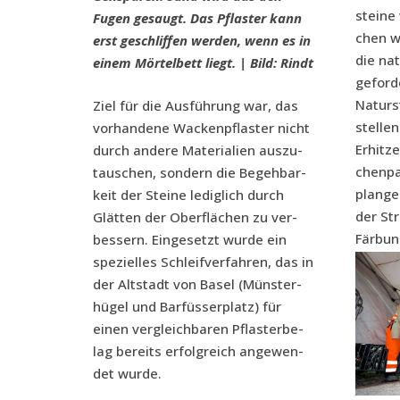
stei­ne
Fugen gesaugt. Das Pflas­ter kann
chen wi
erst geschlif­fen wer­den, wenn es in
die nat
einem Mör­tel­bett liegt. | Bild: Rindt
gefor­d
Natur­s
Ziel für die Aus­füh­rung war, das
stel­le
vor­han­de­ne Wacken­pflas­ter nicht
Erhit­z
durch ande­re Mate­ria­li­en aus­zu­
chen­pa
tau­schen, son­dern die Begeh­bar­
plan­ge
keit der Stei­ne ledig­lich durch
der Str
Glät­ten der Ober­flä­chen zu ver­
Färbun
bes­sern. Ein­ge­setzt wur­de ein
spe­zi­el­les Schleif­ver­fah­ren, das in
der Alt­stadt von Basel (Müns­ter­
hü­gel und Bar­füs­ser­platz) für
einen ver­gleich­ba­ren Pflas­ter­be­
lag bereits erfolg­reich ange­wen­
det wurde.