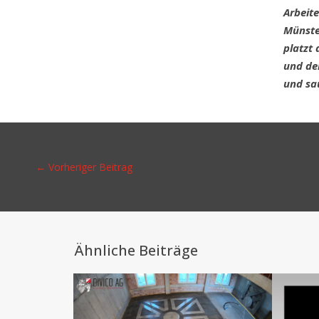
Arbei­t
Müns­te
platzt 
und de
und sau
←
Vorheriger Beitrag
Ähnliche Beiträge