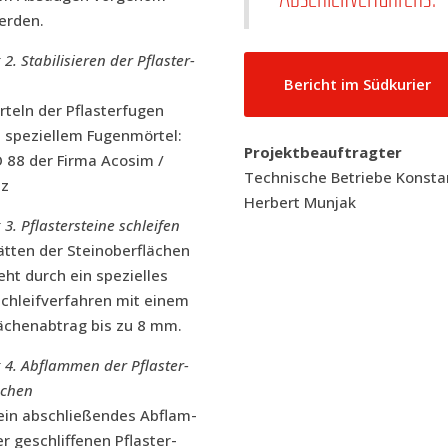
erden.
. Sta­bi­li­sie­ren der Pflas­ter­
Bericht im Südkurier
­teln der Pflas­ter­fu­gen
s spe­zi­el­lem Fugen­mör­tel:
Pro­jekt­be­auf­trag­ter
88 der Fir­ma Aco­sim /​
Tech­ni­sche Betrie­be Kon­st
iz
Her­bert Munjak
. Pflas­ter­stei­ne schlei­fen
t­ten der Stein­ober­flä­chen
ht durch ein spe­zi­el­les
hleif­ver­fah­ren mit einem
ä­chen­ab­trag bis zu 8 mm.
4. Abflam­men der Pflas­ter­
ä­chen
ein abschlie­ßen­des Abflam­
 geschlif­fe­nen Pflas­ter­