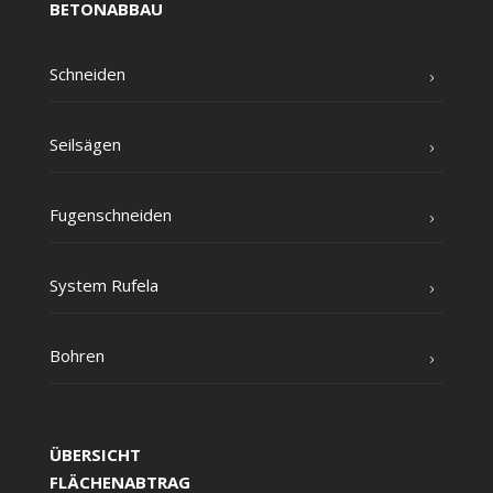
BETONABBAU
Schnei­den
Seil­sä­gen
Fugen­schnei­den
Sys­tem Rufela
Boh­ren
ÜBERSICHT
FLÄCHENABTRAG