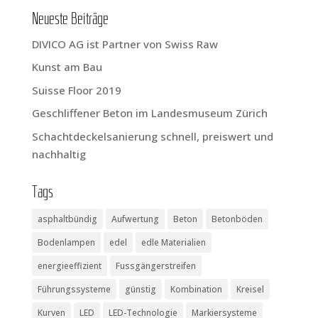
Neu­es­te Beiträge
DIVICO AG ist Part­ner von Swiss Raw
Kunst am Bau
Suis­se Flo­or 2019
Geschlif­fe­ner Beton im Lan­des­mu­se­um Zürich
Schacht­de­ckel­sa­nie­rung schnell, preis­wert und
nachhaltig
Tags
asphaltbündig
Aufwertung
Beton
Betonböden
Bodenlampen
edel
edle Materialien
energieeffizient
Fussgängerstreifen
Führungssysteme
günstig
Kombination
Kreisel
Kurven
LED
LED-Technologie
Markiersysteme