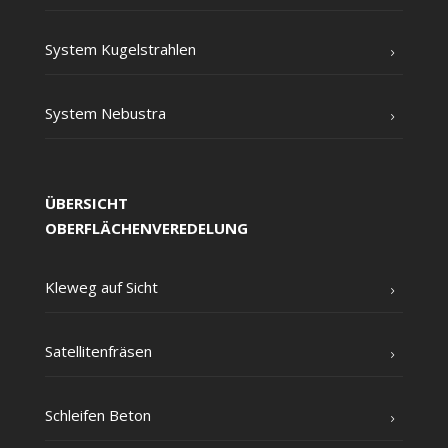
Sys­tem Kugelstrahlen
Sys­tem Nebustra
ÜBERSICHT
OBERFLÄCHENVEREDELUNG
Kle­weg auf Sicht
Satel­li­ten­frä­sen
Schlei­fen Beton