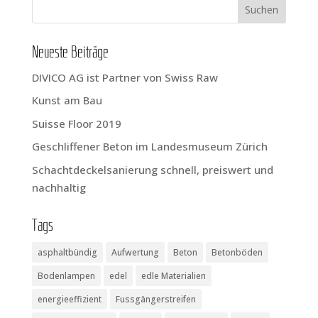
Neu­es­te Beiträge
DIVICO AG ist Part­ner von Swiss Raw
Kunst am Bau
Suis­se Flo­or 2019
Geschlif­fe­ner Beton im Lan­des­mu­se­um Zürich
Schacht­de­ckel­sa­nie­rung schnell, preis­wert und
nachhaltig
Tags
asphaltbündig
Aufwertung
Beton
Betonböden
Bodenlampen
edel
edle Materialien
energieeffizient
Fussgängerstreifen