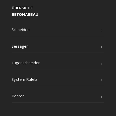
ÜBERSICHT
BETONABBAU
Schnei­den
Seil­sä­gen
Fugen­schnei­den
Sys­tem Rufela
Boh­ren