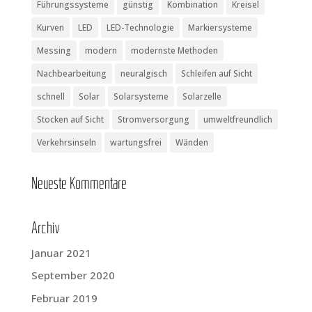
Führungssysteme
günstig
Kombination
Kreisel
Kurven
LED
LED-Technologie
Markiersysteme
Messing
modern
modernste Methoden
Nachbearbeitung
neuralgisch
Schleifen auf Sicht
schnell
Solar
Solarsysteme
Solarzelle
Stocken auf Sicht
Stromversorgung
umweltfreundlich
Verkehrsinseln
wartungsfrei
Wänden
Neu­es­te Kommentare
Archiv
Januar 2021
September 2020
Februar 2019