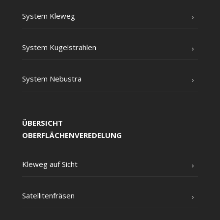
Sys­tem Kleweg
Sys­tem Kugelstrahlen
Sys­tem Nebustra
ÜBERSICHT
OBERFLÄCHENVEREDELUNG
Kle­weg auf Sicht
Satel­li­ten­frä­sen