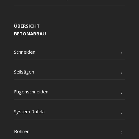
ÜBERSICHT
BETONABBAU
Schnei­den
Seil­sä­gen
Fugen­schnei­den
Sys­tem Rufela
Boh­ren