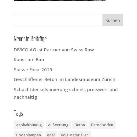
Neu­es­te Beiträge
DIVICO AG ist Part­ner von Swiss Raw
Kunst am Bau
Suis­se Flo­or 2019
Geschlif­fe­ner Beton im Lan­des­mu­se­um Zürich
Schacht­de­ckel­sa­nie­rung schnell, preis­wert und
nachhaltig
Tags
asphaltbündig
Aufwertung
Beton
Betonböden
Bodenlampen
edel
edle Materialien