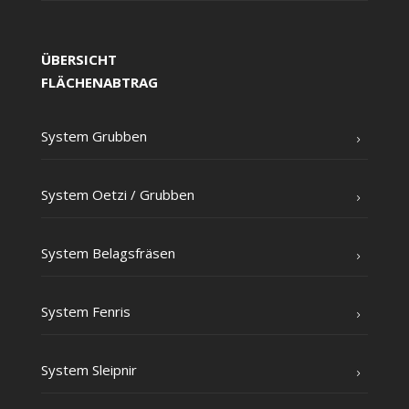
ÜBERSICHT
FLÄCHENABTRAG
Sys­tem Grubben
Sys­tem Oet­zi /​ Grub­ben
Sys­tem Belagsfräsen
Sys­tem Fenris
Sys­tem Sleipnir