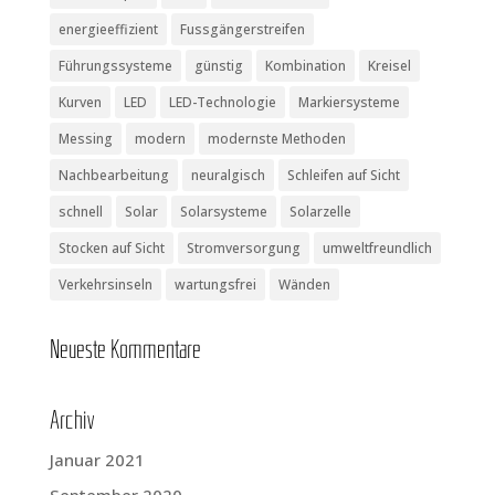
energieeffizient
Fussgängerstreifen
Führungssysteme
günstig
Kombination
Kreisel
Kurven
LED
LED-Technologie
Markiersysteme
Messing
modern
modernste Methoden
Nachbearbeitung
neuralgisch
Schleifen auf Sicht
schnell
Solar
Solarsysteme
Solarzelle
Stocken auf Sicht
Stromversorgung
umweltfreundlich
Verkehrsinseln
wartungsfrei
Wänden
Neu­es­te Kommentare
Archiv
Januar 2021