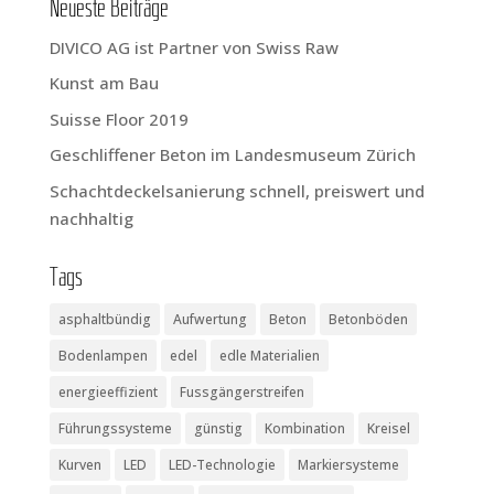
Neu­es­te Beiträge
DIVICO AG ist Part­ner von Swiss Raw
Kunst am Bau
Suis­se Flo­or 2019
Geschlif­fe­ner Beton im Lan­des­mu­se­um Zürich
Schacht­de­ckel­sa­nie­rung schnell, preis­wert und
nachhaltig
Tags
asphaltbündig
Aufwertung
Beton
Betonböden
Bodenlampen
edel
edle Materialien
energieeffizient
Fussgängerstreifen
Führungssysteme
günstig
Kombination
Kreisel
Kurven
LED
LED-Technologie
Markiersysteme