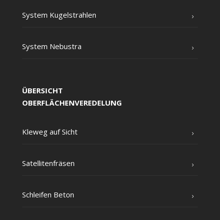
Sys­tem Kugelstrahlen
Sys­tem Nebustra
ÜBERSICHT
OBERFLÄCHENVEREDELUNG
Kle­weg auf Sicht
Satel­li­ten­frä­sen
Schlei­fen Beton