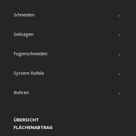
Schnei­den
Seil­sä­gen
Fugen­schnei­den
Sys­tem Rufela
Boh­ren
ÜBERSICHT
FLÄCHENABTRAG