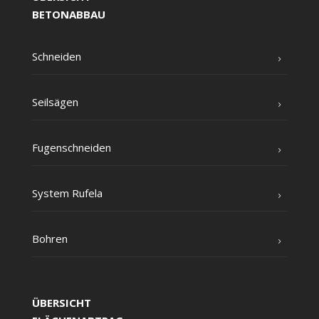
BETONABBAU
Schnei­den
Seil­sä­gen
Fugen­schnei­den
Sys­tem Rufela
Boh­ren
ÜBERSICHT