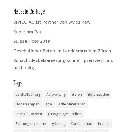
Neu­es­te Beiträge
DIVICO AG ist Part­ner von Swiss Raw
Kunst am Bau
Suis­se Flo­or 2019
Geschlif­fe­ner Beton im Lan­des­mu­se­um Zürich
Schacht­de­ckel­sa­nie­rung schnell, preis­wert und
nachhaltig
Tags
asphaltbündig
Aufwertung
Beton
Betonböden
Bodenlampen
edel
edle Materialien
energieeffizient
Fussgängerstreifen
Führungssysteme
günstig
Kombination
Kreisel