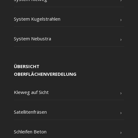
Sys­tem Kugelstrahlen
Sys­tem Nebustra
ÜBERSICHT
OBERFLÄCHENVEREDELUNG
Kle­weg auf Sicht
Satel­li­ten­frä­sen
Schlei­fen Beton