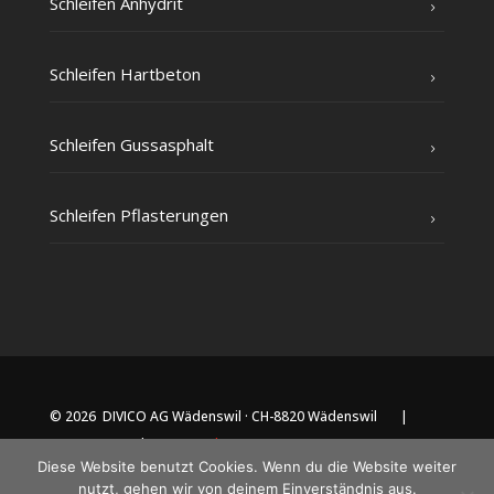
Schlei­fen Anhydrit
Schlei­fen Hartbeton
Schlei­fen Gussasphalt
Schlei­fen Pflasterungen
© 2026 DIVICO AG Wädenswil · CH-8820 Wädenswil |
Impressum
|
Datenschutz
Diese Website benutzt Cookies. Wenn du die Website weiter
nutzt, gehen wir von deinem Einverständnis aus.