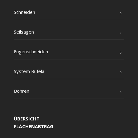
Schnei­den
Seil­sä­gen
Fugen­schnei­den
Sys­tem Rufela
Boh­ren
ÜBERSICHT
FLÄCHENABTRAG