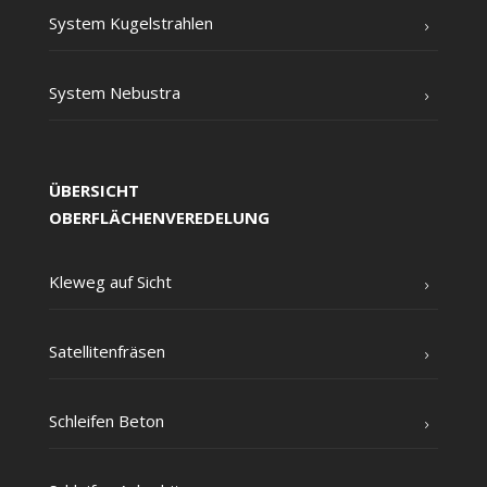
Sys­tem Kugelstrahlen
Sys­tem Nebustra
ÜBERSICHT
OBERFLÄCHENVEREDELUNG
Kle­weg auf Sicht
Satel­li­ten­frä­sen
Schlei­fen Beton