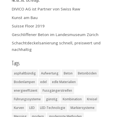
Neu­es­te Beiträge
DIVICO AG ist Part­ner von Swiss Raw
Kunst am Bau
Suis­se Flo­or 2019
Geschlif­fe­ner Beton im Lan­des­mu­se­um Zürich
Schacht­de­ckel­sa­nie­rung schnell, preis­wert und
nachhaltig
Tags
asphaltbündig
Aufwertung
Beton
Betonböden
Bodenlampen
edel
edle Materialien
energieeffizient
Fussgängerstreifen
Führungssysteme
günstig
Kombination
Kreisel
Kurven
LED
LED-Technologie
Markiersysteme
Messing
modern
modernste Methoden