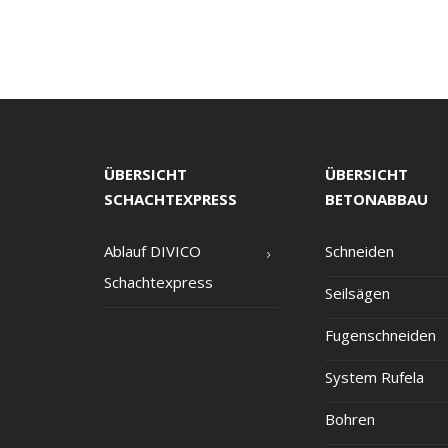
ÜBERSICHT
ÜBERSICHT
SCHACHTEXPRESS
BETONABBAU
Ablauf DIVICO
Schnei­den
Schachtexpress
Seil­sä­gen
Fugen­schnei­den
Sys­tem Rufela
Boh­ren