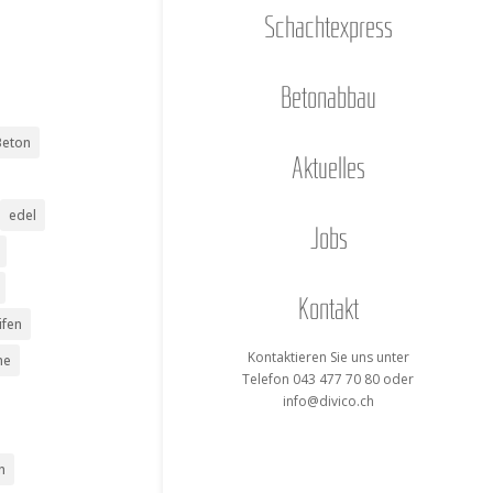
Schacht­ex­press
Beton­ab­bau
Beton
Aktu­el­les
edel
Jobs
Kon­takt
ifen
Kon­tak­tie­ren Sie uns unter
me
Tele­fon 043 477 70 80 oder
info@divico.ch
n