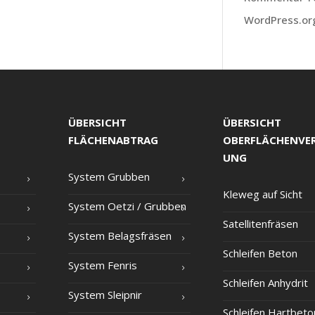
WordPress.or
ÜBERSICHT
ÜBERSICHT
FLÄCHENABTRAG
OBERFLÄCHENVE
UNG
Sys­tem Grubben
Kle­weg auf Sicht
Sys­tem Oet­zi /​ Grub­ben
Satel­li­ten­frä­sen
Sys­tem Belagsfräsen
Schlei­fen Beton
Sys­tem Fenris
Schlei­fen Anhydrit
Sys­tem Sleipnir
Schlei­fen Hartbeto