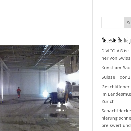
Neu­es­te Beiträ
DIVICO AG ist 
ner von Swis
Kunst am Bau
Suis­se Flo­or 
Geschlif­fe­ne
im Lan­des­mu
Zürich
Schacht­de­cke
nie­rung schnel
preis­wert und