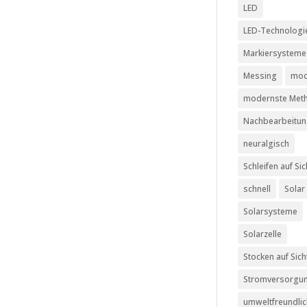
LED
LED-Technologi
Markiersysteme
Messing
mod
modernste Met
Nachbearbeitu
neuralgisch
Schleifen auf Sic
schnell
Solar
Solarsysteme
Solarzelle
Stocken auf Sich
Stromversorgu
umweltfreundli