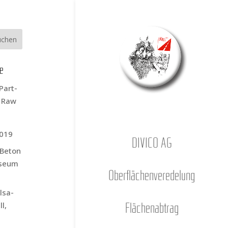
ge
Part­
s Raw
2019
DIVICO AG
r Beton
­se­um
Ober­flä­chen­ver­ede­lung
l­sa­
l,
Flä­chen­ab­trag