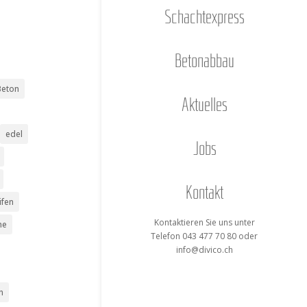
Schacht­ex­press
Beton­ab­bau
Beton
Aktu­el­les
edel
Jobs
Kon­takt
ifen
Kon­tak­tie­ren Sie uns unter
me
Tele­fon 043 477 70 80 oder
info@divico.ch
n