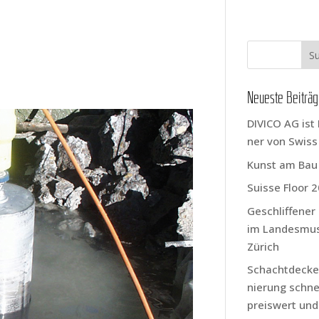
Neu­es­te Beiträ
DIVICO AG ist 
ner von Swis
Kunst am Bau
Suis­se Flo­or 
Geschlif­fe­ne
im Lan­des­mu
Zürich
Schacht­de­cke
nie­rung schnel
preis­wert und