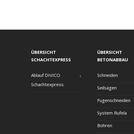
ÜBERSICHT
ÜBERSICHT
SCHACHTEXPRESS
BETONABBAU
Ablauf DIVICO
Schnei­den
Schachtexpress
Seil­sä­gen
Fugen­schnei­den
Sys­tem Rufela
Boh­ren