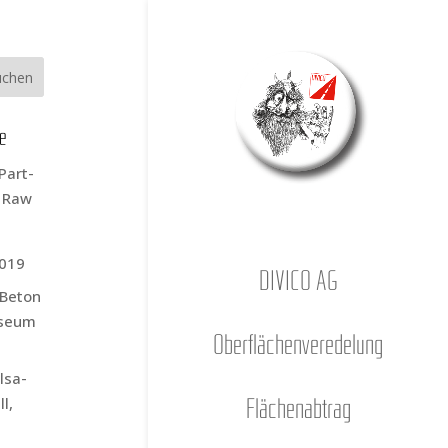
ge
Part­
s Raw
2019
DIVICO AG
r Beton
­se­um
Ober­flä­chen­ver­ede­lung
l­sa­
l,
Flä­chen­ab­trag