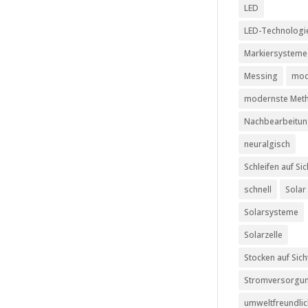
LED
LED-Technologi
Markiersysteme
Messing
mod
modernste Met
Nachbearbeitu
neuralgisch
Schleifen auf Sic
schnell
Solar
Solarsysteme
Solarzelle
Stocken auf Sich
Stromversorgu
umweltfreundli