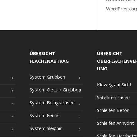
WordPress.or
ÜBERSICHT
ÜBERSICHT
FLÄCHENABTRAG
OBERFLÄCHENVE
UNG
Sys­tem Grubben
Kle­weg auf Sicht
Sys­tem Oet­zi /​ Grub­ben
Satel­li­ten­frä­sen
Sys­tem Belagsfräsen
Schlei­fen Beton
Sys­tem Fenris
Schlei­fen Anhydrit
Sys­tem Sleipnir
Schlei­fen Hartbeto