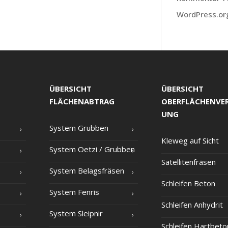
WordPress.or
ÜBERSICHT
ÜBERSICHT
FLÄCHENABTRAG
OBERFLÄCHENVE
UNG
Sys­tem Grubben
Kle­weg auf Sicht
Sys­tem Oet­zi /​ Grub­ben
Satel­li­ten­frä­sen
Sys­tem Belagsfräsen
Schlei­fen Beton
Sys­tem Fenris
Schlei­fen Anhydrit
Sys­tem Sleipnir
Schlei­fen Hartbeto