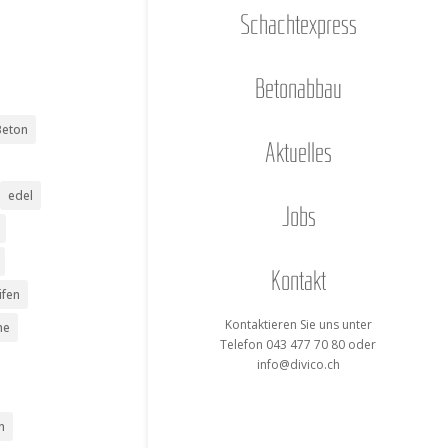
Schacht­ex­press
Beton­ab­bau
Beton
Aktu­el­les
edel
Jobs
Kon­takt
ifen
Kon­tak­tie­ren Sie uns unter
me
Tele­fon 043 477 70 80 oder
info@divico.ch
n