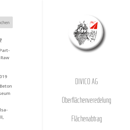
ge
Part­
s Raw
2019
DIVICO AG
r Beton
­se­um
Ober­flä­chen­ver­ede­lung
l­sa­
l,
Flä­chen­ab­trag