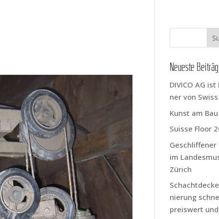
Neu­es­te Beiträ
DIVICO AG ist 
ner von Swis
Kunst am Bau
Suis­se Flo­or 
Geschlif­fe­ne
im Lan­des­mu
Zürich
Schacht­de­cke
nie­rung schnel
preis­wert und