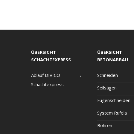
ÜBERSICHT
ÜBERSICHT
SCHACHTEXPRESS
BETONABBAU
Ablauf DIVICO
Schnei­den
Schachtexpress
Seil­sä­gen
Fugen­schnei­den
Sys­tem Rufela
Boh­ren