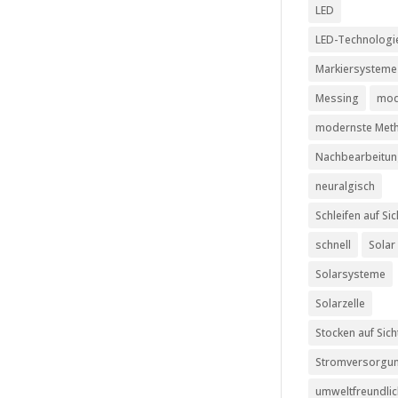
LED
LED-Technologi
Markiersysteme
Messing
mod
modernste Met
Nachbearbeitu
neuralgisch
Schleifen auf Sic
schnell
Solar
Solarsysteme
Solarzelle
Stocken auf Sich
Stromversorgu
umweltfreundli