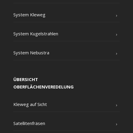
Sys­tem Kleweg
Sys­tem Kugelstrahlen
Sys­tem Nebustra
ÜBERSICHT
OBERFLÄCHENVEREDELUNG
Kle­weg auf Sicht
Satel­li­ten­frä­sen