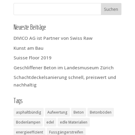
Neu­es­te Beiträge
DIVICO AG ist Part­ner von Swiss Raw
Kunst am Bau
Suis­se Flo­or 2019
Geschlif­fe­ner Beton im Lan­des­mu­se­um Zürich
Schacht­de­ckel­sa­nie­rung schnell, preis­wert und
nachhaltig
Tags
asphaltbündig
Aufwertung
Beton
Betonböden
Bodenlampen
edel
edle Materialien
energieeffizient
Fussgängerstreifen