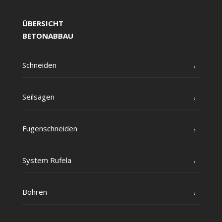
ÜBERSICHT
BETONABBAU
Schnei­den
Seil­sä­gen
Fugen­schnei­den
Sys­tem Rufela
Boh­ren