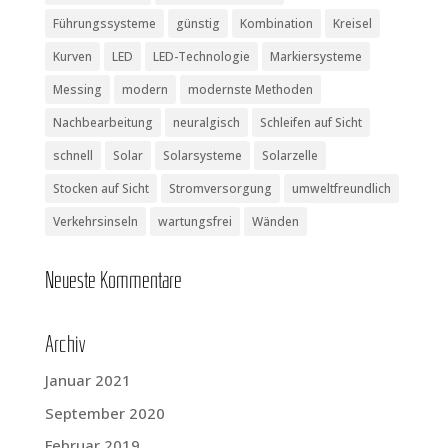
Führungssysteme
günstig
Kombination
Kreisel
Kurven
LED
LED-Technologie
Markiersysteme
Messing
modern
modernste Methoden
Nachbearbeitung
neuralgisch
Schleifen auf Sicht
schnell
Solar
Solarsysteme
Solarzelle
Stocken auf Sicht
Stromversorgung
umweltfreundlich
Verkehrsinseln
wartungsfrei
Wänden
Neu­es­te Kommentare
Archiv
Januar 2021
September 2020
Februar 2019