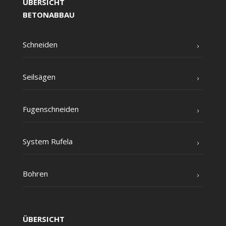
ÜBERSICHT
BETONABBAU
Schnei­den
Seil­sä­gen
Fugen­schnei­den
Sys­tem Rufela
Boh­ren
ÜBERSICHT