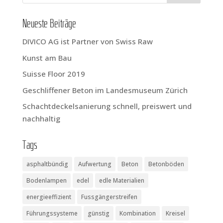
Neu­es­te Beiträge
DIVICO AG ist Part­ner von Swiss Raw
Kunst am Bau
Suis­se Flo­or 2019
Geschlif­fe­ner Beton im Lan­des­mu­se­um Zürich
Schacht­de­ckel­sa­nie­rung schnell, preis­wert und
nachhaltig
Tags
asphaltbündig
Aufwertung
Beton
Betonböden
Bodenlampen
edel
edle Materialien
energieeffizient
Fussgängerstreifen
Führungssysteme
günstig
Kombination
Kreisel