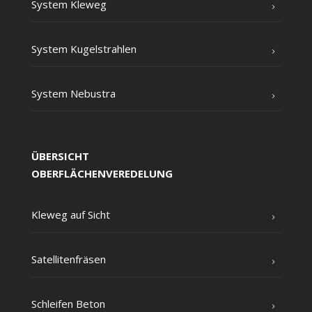
Sys­tem Kleweg
Sys­tem Kugelstrahlen
Sys­tem Nebustra
ÜBERSICHT
OBERFLÄCHENVEREDELUNG
Kle­weg auf Sicht
Satel­li­ten­frä­sen
Schlei­fen Beton