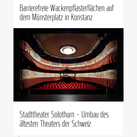
Bar­rie­re­freie Wacken­pflas­ter­flä­chen auf
dem Müns­ter­platz in Konstanz
Stadt­thea­ter Solo­thurn – Umbau des
ältes­ten Thea­ters der Schweiz