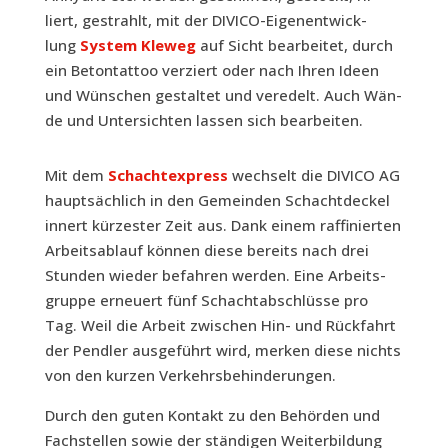
liert, gestrahlt, mit der DIVICO-Eigen­ent­wick­
lung
Sys­tem Kle­weg
auf Sicht bear­bei­tet, durch
ein Beton­tat­too ver­ziert oder nach Ihren Ideen
und Wün­schen gestal­tet und ver­edelt. Auch Wän­
de und Unter­sich­ten las­sen sich bearbeiten.
Mit dem
Schacht­ex­press
wech­selt die DIVICO AG
haupt­säch­lich in den Gemein­den Schacht­de­ckel
innert kür­zes­ter Zeit aus. Dank einem raf­fi­nier­ten
Arbeits­ab­lauf kön­nen die­se bereits nach drei
Stun­den wie­der befah­ren wer­den. Eine Arbeits­
grup­pe erneu­ert fünf Schacht­ab­schlüs­se pro
Tag. Weil die Arbeit zwi­schen Hin- und Rück­fahrt
der Pend­ler aus­ge­führt wird, mer­ken die­se nichts
von den kur­zen Verkehrsbehinderungen.
Durch den guten Kon­takt zu den Behör­den und
Fach­stel­len sowie der stän­di­gen Wei­ter­bil­dung