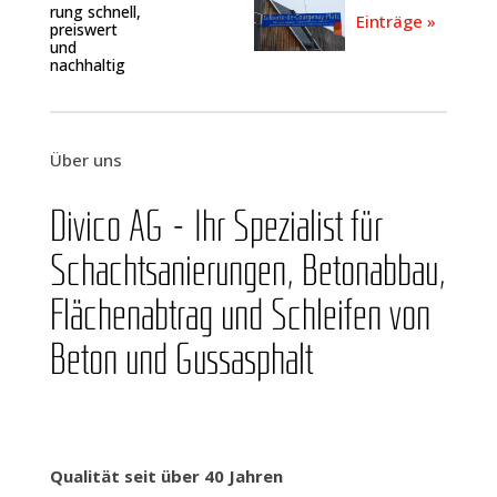
rung schnell,
Einträge »
preis­wert
und
nachhaltig
Über uns
Divico AG – Ihr Spe­zia­list für
Schacht­sanie­run­gen, Beton­ab­bau,
Flä­chen­ab­trag und Schlei­fen von
Beton und Gussasphalt
Qua­li­tät seit über 40 Jah­ren