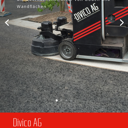
Wand­flä­chen.
Divico AG