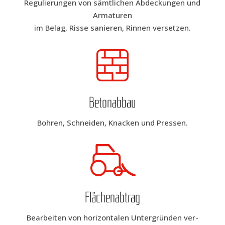
Regu­lie­run­gen von sämt­li­chen Abdeckungen und
Arma­tu­ren
im Belag, Ris­se sanie­ren, Rin­nen versetzen.
Beton­ab­bau
Boh­ren, Schnei­den, Kna­cken und Pressen.
Flä­chen­ab­trag
Bear­bei­ten von hori­zon­ta­len Unter­grün­den ver­