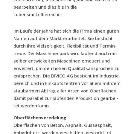
bear­bei­ten und dies bis in die
Lebensmittelbereiche.
Im Lau­fe der Jah­re hat sich die Fir­ma einen guten
Namen auf dem Markt erar­bei­tet. Sie besticht
durch Ihre Viel­sei­tig­keit, Fle­xi­bi­li­tät und Ter­min­
treue. Der Maschi­nen­park wird lau­fend auch mit
sel­ber ent­wi­ckel­ten Maschi­nen erneu­ert und
erwei­tert, um den hohen Qua­li­täts­an­sprü­chen zu
ent­spre­chen. Die DIVICO AG besticht im Indus­trie­
be­reich und in Ein­kaufs­zen­tren vor allem mit dem
staub­ar­men Abtrag aller Arten von Ober­flä­chen,
damit par­al­lel zur lau­fen­den Pro­duk­ti­on gear­bei­
tet wer­den kann.
Ober­flä­chen­ver­ede­lung
Ober­flä­chen von Beton, Asphalt, Guss­asphalt,
Anhy­drit etc. wer­den geschlif­fen, gestockt, ril­