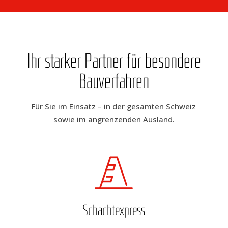
Ihr star­ker Part­ner für beson­de­re
Bauverfahren
Für Sie im Ein­satz – in der gesam­ten Schweiz
sowie im angren­zen­den Ausland.
Schacht­ex­press