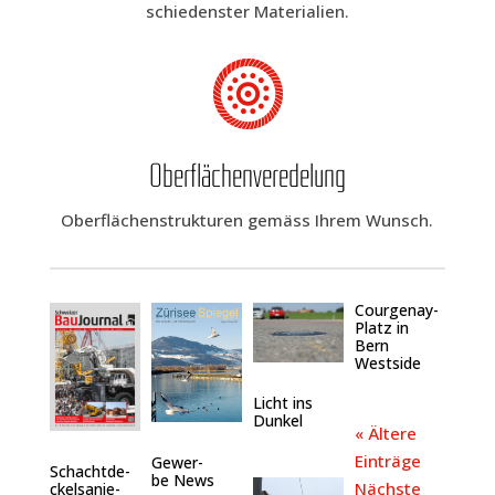
schie­dens­ter Materialien.
Ober­flä­chen­ver­ede­lung
Ober­flä­chen­struk­tu­ren gemäss Ihrem Wunsch.
Cour­­gen­ay-
Platz in
Bern
Westside
Licht ins
Dunkel
« Älte­re
Einträge
Gewer­
Schacht­de­
be News
Nächs­te
ckel­sa­nie­