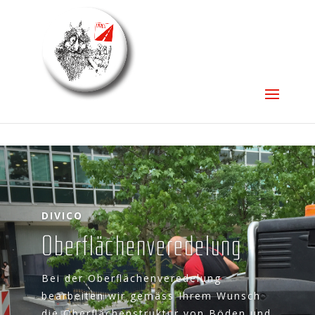
DIVICO
Ober­flä­chen­ver­ede­lung
Bei der Ober­flä­chen­ver­ede­lung
bear­bei­ten wir gemäss Ihrem Wunsch
die Ober­flä­chen­struk­tur von Böden und