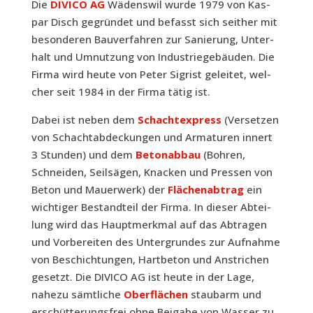
Die
DIVICO AG
Wädens­wil wur­de 1979 von Kas­
par Disch gegrün­det und befasst sich seit­her mit
beson­de­ren Bau­ver­fah­ren zur Sanie­rung, Unter­
halt und Umnut­zung von Indus­trie­ge­bäu­den. Die
Fir­ma wird heu­te von Peter Sig­rist gelei­tet, wel­
cher seit 1984 in der Fir­ma tätig ist.
Dabei ist neben dem
Schacht­ex­press
(Ver­setzen
von Schacht­ab­de­ckun­gen und Arma­tu­ren innert
3 Stun­den) und dem
Beton­ab­bau
(Boh­ren,
Schnei­den, Seil­sä­gen, Kna­cken und Pressen von
Beton und Mau­er­werk) der
Flä­chen­ab­trag
ein
wich­ti­ger Bestand­teil der Fir­ma. In die­ser Abtei­
lung wird das Haupt­merk­mal auf das Abtra­gen
und Vor­be­rei­ten des Unter­grun­des zur Auf­nah­me
von Beschich­tun­gen, Hart­be­ton und Anstri­chen
gesetzt. Die DIVICO AG ist heu­te in der Lage,
nahe­zu sämt­li­che
Ober­flä­chen
staub­arm und
erschüt­te­rungs­frei ohne Bei­ga­be von Was­ser zu